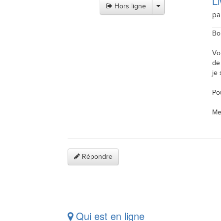
Li
Hors ligne
pa
Bo
Voi
de 
je 
Po
Me
Répondre
Qui est en ligne