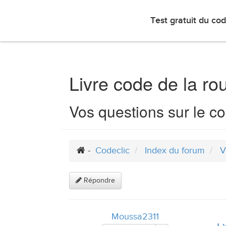
Test gratuit du code
Annuaire
Test gratuit du co
Livre code de la ro
Vos questions sur le co
Vers
le
-
Codeclic
Index du forum
V
contenu
Répondre
Moussa2311