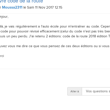
vre code de la route
r
le Sam 11 Nov 2017 12:15
Moussa2311
njour,
là, je vais régulièrement a l'auto école pour m'entraîner au code. Cepend
code pour pouvoir révisé efficacement (celui du code n'est pas très bien 
suis un peu perdu. J'ai retenu 2 éditions: code de la route 2018 édition 
uvez vous me dire ce que vous pensez de ces deux éditions ou si vous 
rci
Aller à