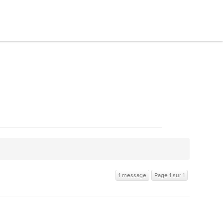
1 message
Page 1 sur 1