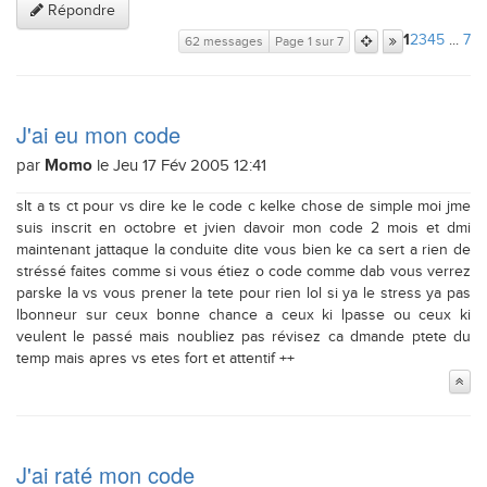
Répondre
2
3
4
5
...
7
1
62 messages
Page 1 sur 7
J'ai eu mon code
par
le Jeu 17 Fév 2005 12:41
Momo
slt a ts ct pour vs dire ke le code c kelke chose de simple moi jme
suis inscrit en octobre et jvien davoir mon code 2 mois et dmi
maintenant jattaque la conduite dite vous bien ke ca sert a rien de
stréssé faites comme si vous étiez o code comme dab vous verrez
parske la vs vous prener la tete pour rien lol si ya le stress ya pas
lbonneur sur ceux bonne chance a ceux ki lpasse ou ceux ki
veulent le passé mais noubliez pas révisez ca dmande ptete du
temp mais apres vs etes fort et attentif ++
J'ai raté mon code