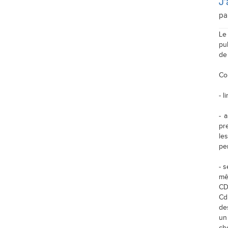
J'
pa
Le
pu
de
Co
- l
- 
pr
le
pe
- 
mê
CD
Cd
de
un