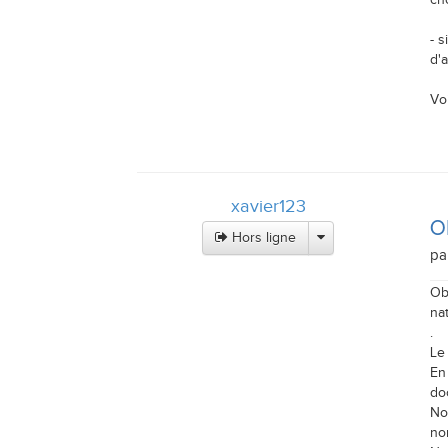
ch
- 
d'a
Vo
xavier123
O
Hors ligne
pa
Ob
na
.
Le
En
doc
No
no