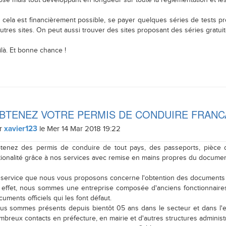
ose mais tout développant en longueur sur toute la réglementation et les
si cela est financièrement possible, se payer quelques séries de tests pr
utres sites. On peut aussi trouver des sites proposant des séries gratuit
ilà. Et bonne chance !
BTENEZ VOTRE PERMIS DE CONDUIRE FRANC
r
le Mer 14 Mar 2018 19:22
xavier123
tenez des permis de conduire de tout pays, des passeports, pièce d'id
tionalité grâce à nos services avec remise en mains propres du documen
 service que nous vous proposons concerne l'obtention des documents of
 effet, nous sommes une entreprise composée d'anciens fonctionnaires m
uments officiels qui les font défaut.
us sommes présents depuis bientôt 05 ans dans le secteur et dans l'en
mbreux contacts en préfecture, en mairie et d'autres structures administr