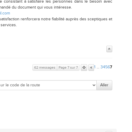
 consistant à satisfaire les personnes dans le besoin avec
mmandé du document qui vous intéresse.
il.com
atisfaction renforcera notre fiabilité auprès des sceptiques et
 services.
1
...
3
4
5
6
7
62 messages
Page 7 sur 7