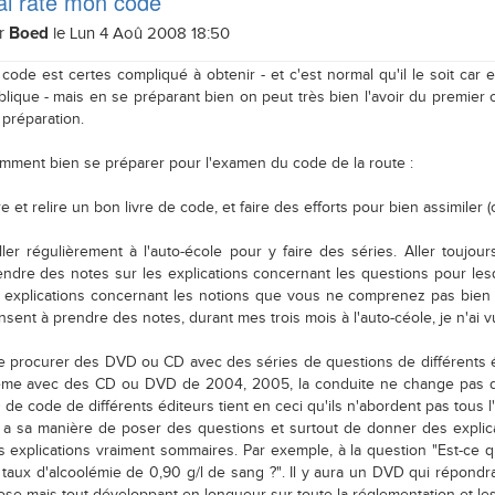
ai raté mon code
r
le Lun 4 Aoû 2008 18:50
Boed
 code est certes compliqué à obtenir - et c'est normal qu'il le soit car
blique - mais en se préparant bien on peut très bien l'avoir du premier 
 préparation.
mment bien se préparer pour l'examen du code de la route :
ire et relire un bon livre de code, et faire des efforts pour bien assimiler 
aller régulièrement à l'auto-école pour y faire des séries. Aller toujou
endre des notes sur les explications concernant les questions pour les
s explications concernant les notions que vous ne comprenez pas bie
nsent à prendre des notes, durant mes trois mois à l'auto-céole, je n'ai
se procurer des DVD ou CD avec des séries de questions de différents édi
me avec des CD ou DVD de 2004, 2005, la conduite ne change pas d'u
 de code de différents éditeurs tient en ceci qu'ils n'abordent pas to
 a sa manière de poser des questions et surtout de donner des explicat
s explications vraiment sommaires. Par exemple, à la question "Est-ce q
 taux d'alcoolémie de 0,90 g/l de sang ?". Il y aura un DVD qui répondra