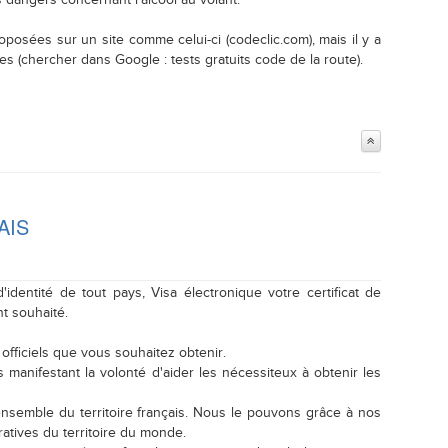
 dangers concernant l'alcool au volant.
oposées sur un site comme celui-ci (codeclic.com), mais il y a
es (chercher dans Google : tests gratuits code de la route).
AIS
entité de tout pays, Visa électronique votre certificat de
t souhaité.
ficiels que vous souhaitez obtenir.
anifestant la volonté d'aider les nécessiteux à obtenir les
semble du territoire français. Nous le pouvons grâce à nos
atives du territoire du monde.