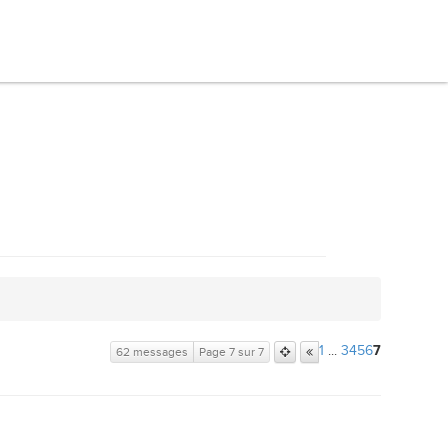
1
...
3
4
5
6
7
62 messages
Page 7 sur 7