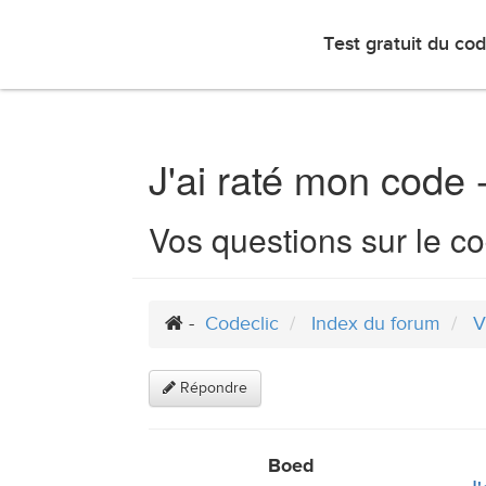
Test gratuit du code
Annuaire
Test gratuit du co
J'ai raté mon code 
Vos questions sur le co
Vers
le
-
Codeclic
Index du forum
V
contenu
Répondre
Boed