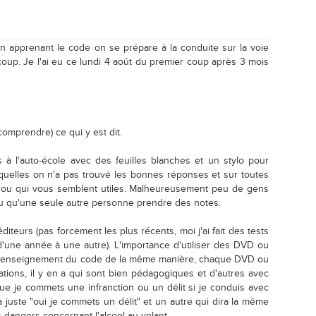
 en apprenant le code on se prépare à la conduite sur la voie
coup. Je l'ai eu ce lundi 4 août du premier coup après 3 mois
(comprendre) ce qui y est dit.
rs à l'auto-école avec des feuilles blanches et un stylo pour
quelles on n'a pas trouvé les bonnes réponses et sur toutes
n ou qui vous semblent utiles. Malheureusement peu de gens
 vu qu'une seule autre personne prendre des notes.
teurs (pas forcement les plus récents, moi j'ai fait des tests
ne année à une autre). L'importance d'utiliser des DVD ou
us l'enseignement du code de la même manière, chaque DVD ou
ions, il y en a qui sont bien pédagogiques et d'autres avec
ue je commets une infranction ou un délit si je conduis avec
 juste "oui je commets un délit" et un autre qui dira la même